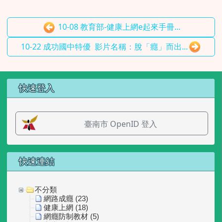
10-08 教育部-健康上網e起來手冊...
10-22 成功國中特優 影片名稱：脫「癮」而出...
左邊區域內容
快速登入
臺南市 OpenID 登入
快速連結
不分類
網路成癮 (23)
健康上網 (18)
網癮防制教材 (5)