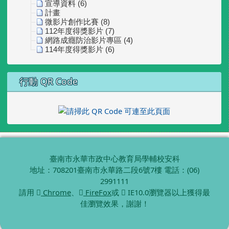
宣導資料 (6)
計畫
微影片創作比賽 (8)
112年度得獎影片 (7)
網路成癮防治影片專區 (4)
114年度得獎影片 (6)
行動 QR Code
臺南市永華市政中心教育局學輔校安科
地址：708201臺南市永華路二段6號7樓 電話：(06)
2991111
請用
Chrome
、
FireFox
或
IE10.0瀏覽器以上獲得最
佳瀏覽效果，謝謝！