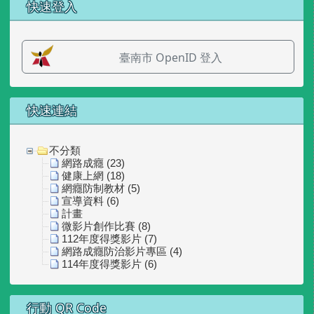
左邊區域內容
快速登入
臺南市 OpenID 登入
快速連結
不分類
網路成癮 (23)
健康上網 (18)
網癮防制教材 (5)
宣導資料 (6)
計畫
微影片創作比賽 (8)
112年度得獎影片 (7)
網路成癮防治影片專區 (4)
114年度得獎影片 (6)
行動 QR Code