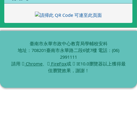
臺南市永華市政中心教育局學輔校安科
地址：708201臺南市永華路二段6號7樓 電話：(06)
2991111
請用
Chrome
、
FireFox
或
IE10.0瀏覽器以上獲得最
佳瀏覽效果，謝謝！