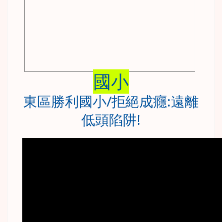
國小
東區勝利國小/拒絕成癮:遠離
低頭陷阱!