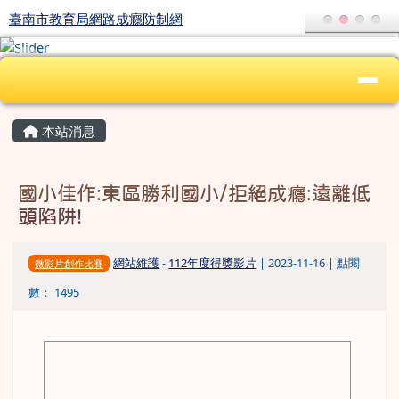
臺南市教育局網路成癮防制網
跳至主內容區
臺南市教育局網路成癮防制網
導覽列
頁尾區域
上中區域內容
主內容區域
本站消息
國小佳作:東區勝利國小/拒絕成癮:遠離低
頭陷阱!
網站維護
-
112年度得獎影片
| 2023-11-16 | 點閱
微影片創作比賽
數： 1495
image