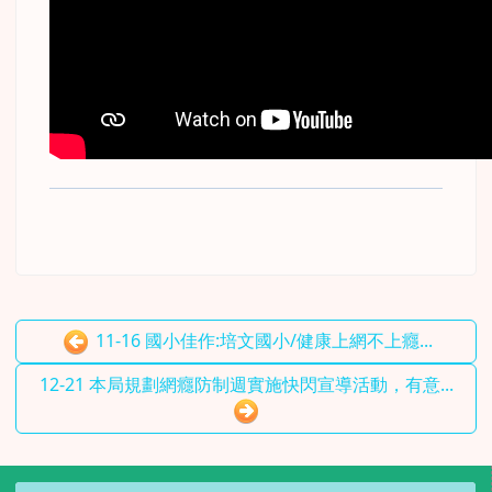
11-16 國小佳作:培文國小/健康上網不上癮...
12-21 本局規劃網癮防制週實施快閃宣導活動，有意...