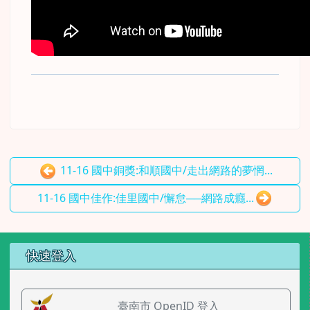
11-16 國中銅獎:和順國中/走出網路的夢惘...
11-16 國中佳作:佳里國中/懈怠──網路成癮...
左邊區域內容
快速登入
臺南市 OpenID 登入