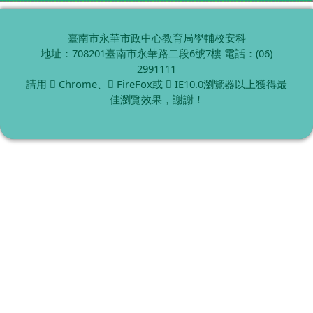
臺南市永華市政中心教育局學輔校安科
地址：708201臺南市永華路二段6號7樓 電話：(06)
2991111
請用
Chrome
、
FireFox
或
IE10.0瀏覽器以上獲得最
佳瀏覽效果，謝謝！