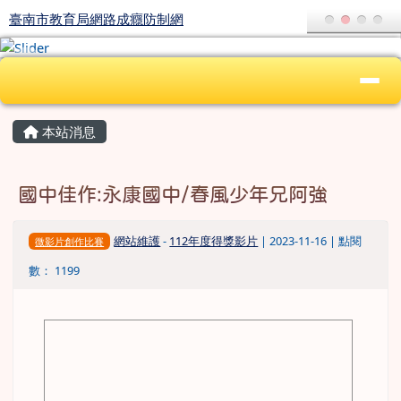
臺南市教育局網路成癮防制網
跳至主內容區
臺南市教育局網路成癮防制網
導覽列
頁尾區域
上中區域內容
主內容區域
本站消息
國中佳作:永康國中/春風少年兄阿強
網站維護
-
112年度得獎影片
| 2023-11-16 | 點閱
微影片創作比賽
數： 1199
image