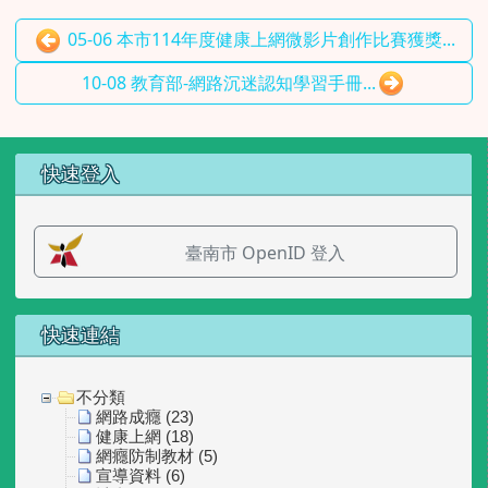
05-06 本市114年度健康上網微影片創作比賽獲獎...
10-08 教育部-網路沉迷認知學習手冊...
左邊區域內容
快速登入
臺南市 OpenID 登入
快速連結
不分類
網路成癮 (23)
健康上網 (18)
網癮防制教材 (5)
宣導資料 (6)