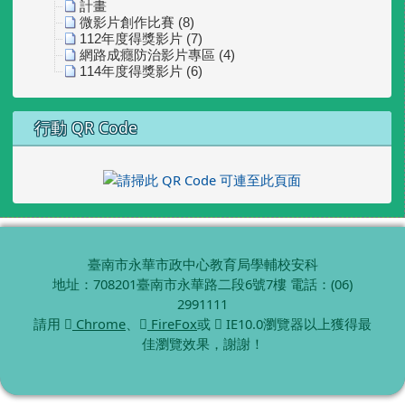
計畫
微影片創作比賽 (8)
112年度得獎影片 (7)
網路成癮防治影片專區 (4)
114年度得獎影片 (6)
行動 QR Code
臺南市永華市政中心教育局學輔校安科
地址：708201臺南市永華路二段6號7樓 電話：(06)
2991111
請用
Chrome
、
FireFox
或
IE10.0瀏覽器以上獲得最
佳瀏覽效果，謝謝！